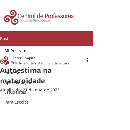
Post
All Posts
Ester Chapiro
All Posts
14 de jan. de 2019
3 min de leitura
Autoestima na
Para Pais
maternidade
Apresentação
Atualizado:
21 de nov. de 2023
Estudantes
Para Escolas