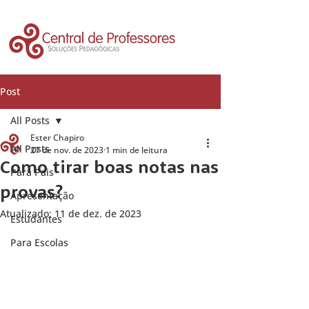
Post
All Posts
Ester Chapiro
All Posts
27 de nov. de 2023
1 min de leitura
Como tirar boas notas nas
Para Pais
provas?
Apresentação
Atualizado:
11 de dez. de 2023
Estudantes
Para Escolas